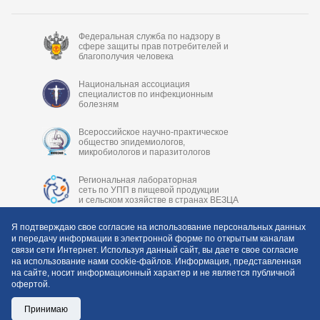
Федеральная служба по надзору в
сфере защиты прав потребителей и
благополучия человека
Национальная ассоциация
специалистов по инфекционным
болезням
Всероссийское научно-практическое
общество эпидемиологов,
микробиологов и паразитологов
Региональная лабораторная
сеть по УПП в пищевой продукции
и сельском хозяйстве в странах ВЕЗЦА
Я подтверждаю свое согласие на использование персональных данных
и передачу информации в электронной форме по открытым каналам
связи сети Интернет. Используя данный сайт, вы даете свое согласие
на использование нами cookie-файлов. Информация, представленная
на сайте, носит информационный характер и не является публичной
офертой.
Copyright © 2006-2026 ФБУН «Центральный НИИ
Эпидемиологии» Роспотребнадзора
Принимаю