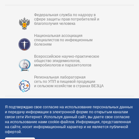
Федеральная служба по надзору в
сфере защиты прав потребителей и
благополучия человека
Национальная ассоциация
специалистов по инфекционным
болезням
Всероссийское научно-практическое
общество эпидемиологов,
микробиологов и паразитологов
Целевое обучение-2024
Региональная лабораторная
сеть по УПП в пищевой продукции
и сельском хозяйстве в странах ВЕЗЦА
Я подтверждаю свое согласие на использование персональных данных
и передачу информации в электронной форме по открытым каналам
связи сети Интернет. Используя данный сайт, вы даете свое согласие
на использование нами cookie-файлов. Информация, представленная
на сайте, носит информационный характер и не является публичной
офертой.
Copyright © 2006-2026 ФБУН «Центральный НИИ