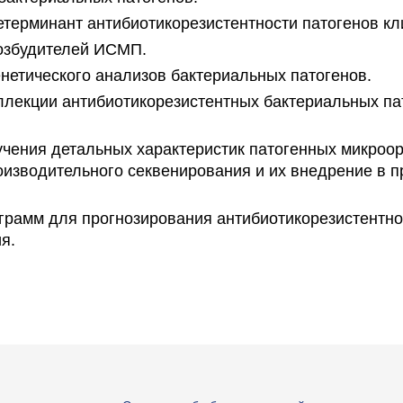
етерминант антибиотикорезистентности патогенов кл
возбудителей ИСМП.
нетического анализов бактериальных патогенов.
лекции антибиотикорезистентных бактериальных пат
учения детальных характеристик патогенных микроо
изводительного секвенирования и их внедрение в п
ограмм для прогнозирования антибиотикорезистентн
я.