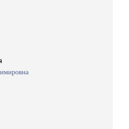
й
имировна