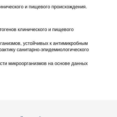
инического и пищевого происхождения.
огенов клинического и пищевого
рганизмов, устойчивых к антимикробным
рактику санитарно-эпидемиологического
ости микроорганизмов на основе данных