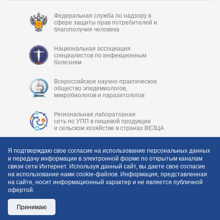
Федеральная служба по надзору в
сфере защиты прав потребителей и
благополучия человека
Национальная ассоциация
специалистов по инфекционным
болезням
Всероссийское научно-практическое
общество эпидемиологов,
микробиологов и паразитологов
Региональная лабораторная
сеть по УПП в пищевой продукции
и сельском хозяйстве в странах ВЕЗЦА
Я подтверждаю свое согласие на использование персональных данных
и передачу информации в электронной форме по открытым каналам
связи сети Интернет. Используя данный сайт, вы даете свое согласие
на использование нами cookie-файлов. Информация, представленная
на сайте, носит информационный характер и не является публичной
офертой.
Copyright © 2006-2026 ФБУН «Центральный НИИ
Эпидемиологии» Роспотребнадзора
Принимаю